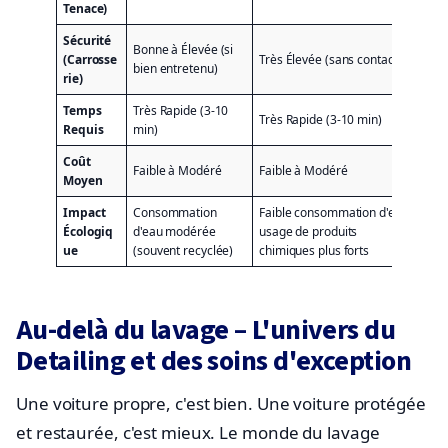
Tenace)
Sécurité
Bonne à Élevée (si
Dép
(Carrosse
Très Élevée (sans contact)
bien entretenu)
l'ut
rie)
Temps
Très Rapide (3-10
Mo
Très Rapide (3-10 min)
Requis
min)
(15
Coût
Faible à Modéré
Faible à Modéré
Trè
Moyen
Impact
Consommation
Faible consommation d'eau,
Dép
Écologiq
d'eau modérée
usage de produits
l'ut
ue
(souvent recyclée)
chimiques plus forts
Au-delà du lavage – L'univers du
Detailing et des soins d'exception
Une voiture propre, c'est bien. Une voiture protégée
et restaurée, c'est mieux. Le monde du lavage